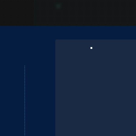
Uy
Pe
Günümüzün
işletmenin