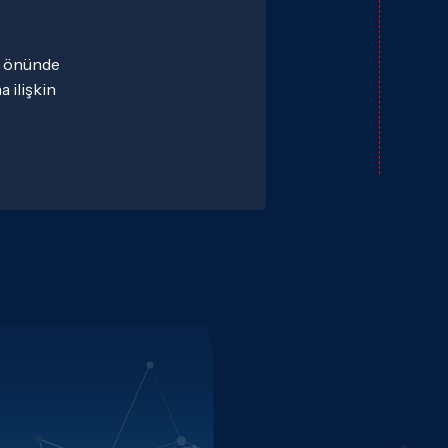
ı önünde 
ilişkin 
yaşadıkları 
) alanında, 
iğini ve 
in temel 
ze nasıl 
ortamlarının 
olası 
anıcı 
erformansını 