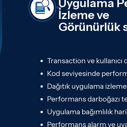
Uygulama P
iş sonuçlar
İzleme ve
önce belirle
ortalama çö
Görünürlük
s
Uygulama pe
(aynı zamand
yalnızca bi
stratejisine 
Transaction ve kullanıcı
Sorunların 
Kod seviyesinde perform
yolculuklar
söyler - ge
Dağıtık uygulama izleme 
için muazza
Performans darboğazı te
Kullanıcı y
Uygulama bağımlılık har
gerçekleşen
performansı
Performans alarm ve uya
çalışmadığı