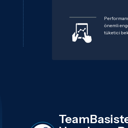
Performans 
önemli enge
tüketici bek
Günümüzde i
herhangi bi
Neyse ki, b
tüketici be
derinliğini
ayrıntıları
yardımcı ola
Uygulama pe
performans s
TeamBasiste
sorunları be
deneyimleri