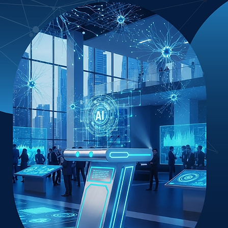
ı etkilemeden 
olarak 
 yönetimi" 
izlemenin 
 geniş 
arın 
 çıktığını 
BT ekipleri 
nlı olarak 
gulama 
vranıp 
i toplayarak 