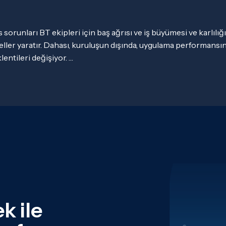
sorunları BT ekipleri için baş ağrısı ve iş büyümesi ve karlılığ
ller yaratır. Dahası, kuruluşun dışında, uygulama performansına 
lentileri değişiyor. 

nsanlar talep üzerine kusursuz dijital deneyimler istiyorlar ve 
r sorunun gerçek zamanlı olarak çözülmesi gerekiyor.

ugünün teknolojisi, özellikle uygulama performansı izleme (APM
klentileri kadar hızlı gelişiyor. Ancak bir APM çözümünün genişl
 anlamak biraz zor olabilir. Bunu, uygulama performansı izlemen
na ve BT operasyonlarını optimize etmenize ve işinizi büyütmeni
bileceğine genel bir bakışla düzeltelim.

rformansı izleme (APM) çözümlerini kullanan işletmeler, BT 
tandartlarını karşılayıp karşılamadığını izleyebilir, hataları ve 
k ile
lirleyebilir ve BT kaynaklarını yakından izleyerek kusursuz kull
 sağlayabilir. En iyi APM çözümleri, BT ekiplerine uygulama p