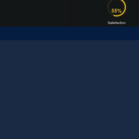
gulama
rformans İzle
 dijital ekonomisinde, bir uygulama yalnızca bir
 parçası değildir - çoğu durumda bir şirketin işidir